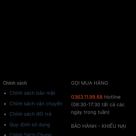
Thiết kế siêu mỏng:
Khung viền bằng hợp kim
nhôm
Bộ Sản Phẩm Gồm:
GỌI MUA HÀNG
Chính sách
– Bảng Hộp Đèn Led
Chính sách bảo mật
0363.11.99.68
Hotline
Chính sách vận chuyển
(08:30-17:30 tất cả các
– Dây nguồn + Điều chỉnh ánh sáng
ngày trong tuần)
Chính sách đổi trả
– Có thể để làm biển vẫy, treo tường, biển hiệu
Quy định sử dụng
BẢO HÀNH - KHIẾU NẠI
Chính Sách Chung