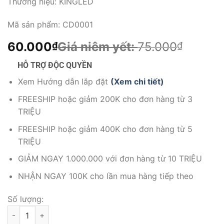
Thương hiệu:
KINGLED
Mã sản phẩm:
CD0001
60.000
Giá niêm yết:
75.000
₫
₫
HỖ TRỢ ĐỘC QUYỀN
Xem Hướng dẫn lắp đặt
(Xem chi tiết)
FREESHIP hoặc giảm 200K cho đơn hàng từ 3
TRIỆU
FREESHIP hoặc giảm 400K cho đơn hàng từ 5
TRIỆU
GIẢM NGAY 1.000.000 với đơn hàng từ 10 TRIỆU
NHẬN NGAY 100K cho lần mua hàng tiếp theo
Số lượng:
Chân Đũa Để Bàn Inox Dùng Cho Bảng Led Khổ A4, A3, A2, Kh