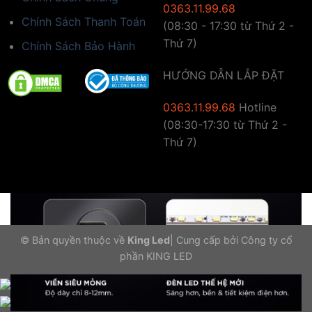
Ứng dụng công nghệ mới
0363.11.99.68
Chính Sách Thanh Toán
(08:30 - 17:30 từ Thứ 2 -
Thứ 7)
Chính Sách Bảo Hành
HƯỚNG DẪN LẮP ĐẶT
0363.11.99.68
Hotline
(08:30-17:30 từ Thứ 2 -
Thứ 7)
© Bản quyền thuộc về
King Led
|
Cung cấp bởi
Công ty cổ
phần KING LED
Gọi điện
Nhắn tin