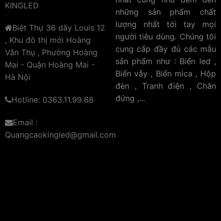
KINGLED
những sản phẩm chất
lượng nhất tới tay mọi
Biệt Thự 36 dãy Louis 12
người tiêu dùng. Chúng tôi
, Khu đô thị mới Hoàng
Dễ dàng thay mới:
Tiết kiệm thời gian và chi
cung cấp đầy đủ các mẫu
Văn Thụ , Phường Hoàng
phí, chỉ từ 30k trong vòng 10s đã biến biển cũ
sản phẩm như : Biển led ,
Mai - Quận Hoàng Mai -
Biển vẫy , Biển mica , Hộp
thành biển quảng cáo mới.
Hà Nội
đèn , Tranh điện , Chân
đứng ,...
Hotline: 0363.11.99.68
Email :
Quangcaokingled@gmail.com
Mặt kính cường lực:
Không còn lo sợ va chạm
gây đổ vỡ.