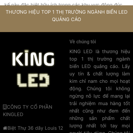
kế này đặc biệt hữu ích trong các khu vực đông đúc,
THƯƠNG HIỆU TOP 1 THỊ TRƯỜNG NGÀNH BIỂN LED
nơi mà thông điệp của bạn cần được nhìn thấy từ mọi
QUẢNG CÁO
góc độ. Với khả năng hiển thị rõ ràng từ nhiều phía,
doanh nghiệp có thể truyền tải thông điệp đến một
lượng lớn khách hàng tiềm năng.
Về chúng tôi
Cường lực và bền bỉ :
Bảng LED được làm từ kính
KING LED là thương hiệu
cường lực chất lượng cao, giúp chống chịu va đập
top 1 thị trường ngành
mạnh và các yếu tố thời tiết khắc nghiệt. Điều này
biển LED quảng cáo. Lấy
đảm bảo bảng LED hoạt động liên tục và bền bỉ trong
uy tín & chất lượng làm
thời gian dài, tiết kiệm chi phí bảo trì và thay thế. Sự
kim chỉ nam cho mọi hoạt
bền bỉ này giúp doanh nghiệp duy trì hiệu suất quảng
động. Chúng tôi không
cáo ổn định, không bị gián đoạn do hư hỏng.
ngừng nỗ lực để mang lại
trải nghiệm mua hàng tốt
CÔNG TY CỔ PHẦN
nhất cũng như đem đến
KINGLED
những sản phẩm chất
lượng nhất tới tay mọi
Biệt Thự 36 dãy Louis 12
người tiêu dùng. Chúng tôi