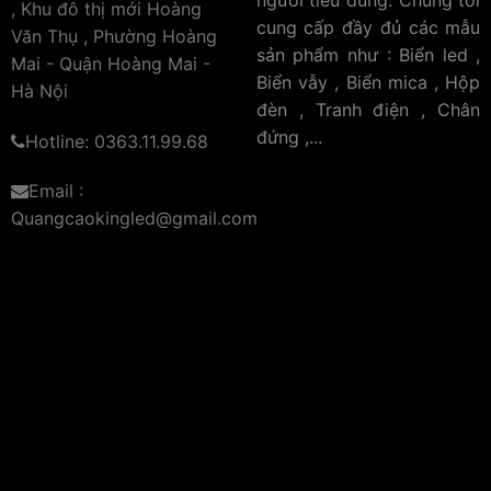
, Khu đô thị mới Hoàng
cung cấp đầy đủ các mẫu
Văn Thụ , Phường Hoàng
sản phẩm như : Biển led ,
Mai - Quận Hoàng Mai -
Biển vẫy , Biển mica , Hộp
Hà Nội
đèn , Tranh điện , Chân
đứng ,...
Hotline: 0363.11.99.68
Email :
Kính Cường lực 3mm
Quangcaokingled@gmail.com
Chống nước :
Một trong những ưu điểm vượt trội của
bảng LED này là khả năng chống nước, cho phép sử
dụng ngoài trời mà không lo lắng về thời tiết mưa hay
độ ẩm cao. Tính năng này giúp bảng LED duy trì hiệu
suất hiển thị tối ưu trong mọi điều kiện thời tiết, bảo
vệ thông điệp quảng cáo của bạn luôn sắc nét và rõ
ràng.