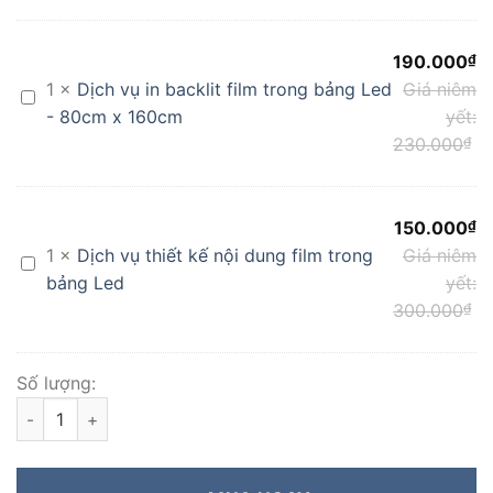
190.000
₫
1
×
Dịch vụ in backlit film trong bảng Led
Giá niêm
Dịch
- 80cm x 160cm
yết:
vụ
230.000
₫
in
backlit
film
trong
150.000
₫
bảng
1
×
Dịch vụ thiết kế nội dung film trong
Giá niêm
Dịch
Led
bảng Led
yết:
vụ
-
300.000
₫
thiết
80cm
kế
x
nội
160cm
Số lượng:
dung
[ 80x160cm ] Bảng Led 2 Mặt Cường Lực Bánh Xe số lượng
film
trong
bảng
Led