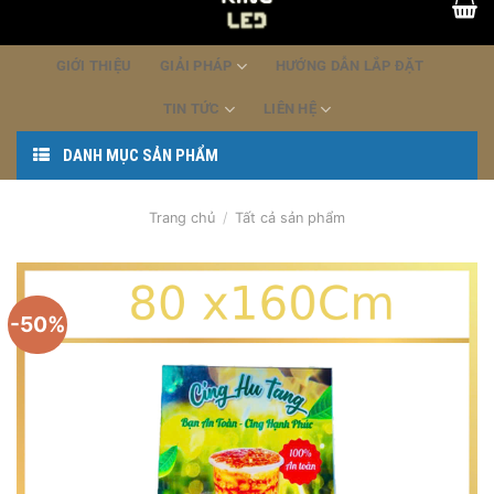
dung
GIỚI THIỆU
GIẢI PHÁP
HƯỚNG DẪN LẮP ĐẶT
TIN TỨC
LIÊN HỆ
DANH MỤC SẢN PHẨM
Trang chủ
/
Tất cả sản phẩm
-50%