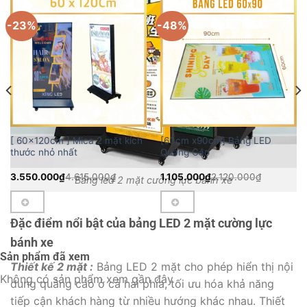
-23%
-48%
[ 60x120cm ] Mica 2 mặt kích
[60cm x90cm] Bảng LED
thước nhỏ nhất
Quảng Cáo
3.550.000
₫
4.615.000
₫
1.105.000
₫
2.120.000
₫
Bảng led 2 mặt cường lực bánh xe
Đặc điểm nổi bật của bảng LED 2 mặt cường lực
bánh xe
Sản phẩm đã xem
Thiết kế 2 mặt :
Bảng LED 2 mặt cho phép hiển thị nội
Không có sản phẩm xem gần đây
dung quảng cáo ở cả hai phía, tối ưu hóa khả năng
tiếp cận khách hàng từ nhiều hướng khác nhau. Thiết