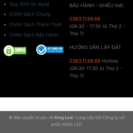
Quy định sử dụng
BẢO HÀNH - KHIẾU NẠI
Chính Sách Chung
0363.11.99.68
Chính Sách Thanh Toán
(08:30 - 17:30 từ Thứ 2 -
Thứ 7)
Chính Sách Bảo Hành
HƯỚNG DẪN LẮP ĐẶT
0363.11.99.68
Hotline
(08:30-17:30 từ Thứ 2 -
Thứ 7)
© Bản quyền thuộc về
King Led
|
Cung cấp bởi
Công ty cổ
phần KING LED