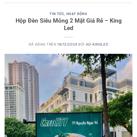
TIN TỨC
,
HOẠT ĐỘNG
Hộp Đèn Siêu Mỏng 2 Mặt Giá Rẻ – King
Led
ĐÃ ĐĂNG TRÊN
19/12/2024
BỞI
AD-KINGLED