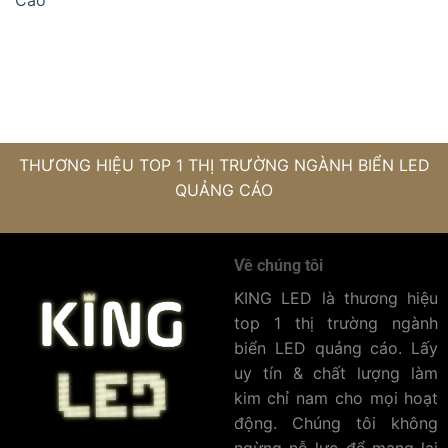
Cáo
THƯƠNG HIỆU TOP 1 THỊ TRƯỜNG NGÀNH BIỂN LED
QUẢNG CÁO
Về chúng tôi
KING LED là thương hiệu
top 1 thị trường ngành
biển LED quảng cáo. Lấy
uy tín & chất lượng làm
kim chỉ nam cho mọi hoạt
động. Chúng tôi không
ngừng nỗ lực để mang lại