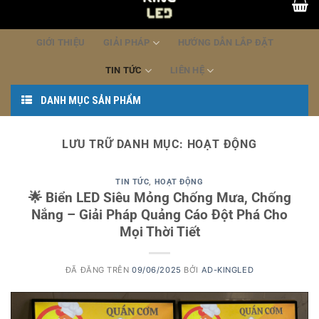
dung
GIỚI THIỆU
GIẢI PHÁP
HƯỚNG DẪN LẮP ĐẶT
TIN TỨC
LIÊN HỆ
DANH MỤC SẢN PHẨM
LƯU TRỮ DANH MỤC:
HOẠT ĐỘNG
TIN TỨC
,
HOẠT ĐỘNG
🌟 Biển LED Siêu Mỏng Chống Mưa, Chống
Nắng – Giải Pháp Quảng Cáo Đột Phá Cho
Mọi Thời Tiết
ĐÃ ĐĂNG TRÊN
09/06/2025
BỞI
AD-KINGLED