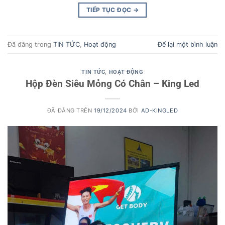
TIẾP TỤC ĐỌC
→
Đã đăng trong
TIN TỨC
,
Hoạt động
Để lại một bình luận
TIN TỨC
,
HOẠT ĐỘNG
Hộp Đèn Siêu Mỏng Có Chân – King Led
ĐÃ ĐĂNG TRÊN
19/12/2024
BỞI
AD-KINGLED