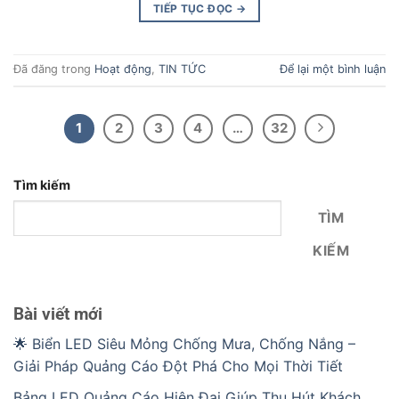
TIẾP TỤC ĐỌC
→
Đã đăng trong
Hoạt động
,
TIN TỨC
Để lại một bình luận
1
2
3
4
…
32
Tìm kiếm
TÌM
KIẾM
Bài viết mới
🌟 Biển LED Siêu Mỏng Chống Mưa, Chống Nắng –
Giải Pháp Quảng Cáo Đột Phá Cho Mọi Thời Tiết
Bảng LED Quảng Cáo Hiện Đại Giúp Thu Hút Khách