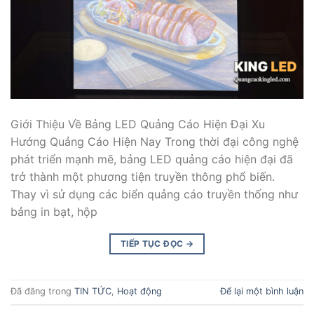
Giới Thiệu Về Bảng LED Quảng Cáo Hiện Đại Xu
Hướng Quảng Cáo Hiện Nay Trong thời đại công nghệ
phát triển mạnh mẽ, bảng LED quảng cáo hiện đại đã
trở thành một phương tiện truyền thông phổ biến.
Thay vì sử dụng các biển quảng cáo truyền thống như
bảng in bạt, hộp
TIẾP TỤC ĐỌC
→
Đã đăng trong
TIN TỨC
,
Hoạt động
Để lại một bình luận