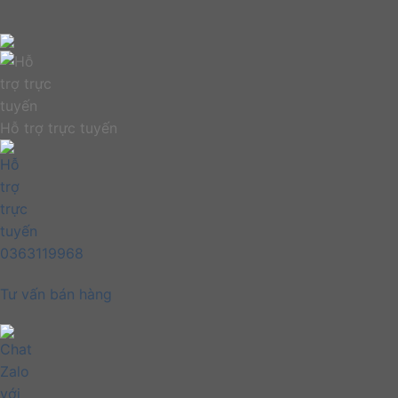
Hỗ trợ trực tuyến
0363119968
Tư vấn bán hàng