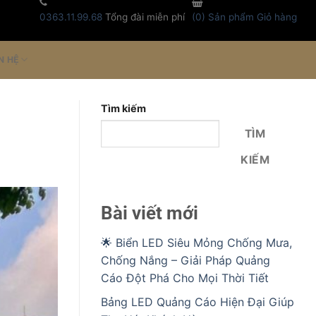
0363.11.99.68
Tổng đài miễn phí
(
0
) Sản phẩm
Giỏ hàng
N HỆ
Tìm kiếm
TÌM
KIẾM
Bài viết mới
🌟 Biển LED Siêu Mỏng Chống Mưa,
Chống Nắng – Giải Pháp Quảng
Cáo Đột Phá Cho Mọi Thời Tiết
Bảng LED Quảng Cáo Hiện Đại Giúp