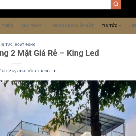
I THIỆU
GIẢI PHÁP
HƯỚNG DẪN LẮP ĐẶT
TIN TỨC
LIÊ
TIN TỨC
,
HOẠT ĐỘNG
g 2 Mặt Giá Rẻ – King Led
RÊN
19/12/2024
BỞI
AD-KINGLED