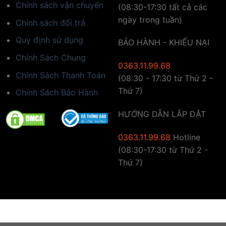
Chính sách vận chuyển
(08:30-17:30 tất cả các
ngày trong tuần)
Chính sách đổi trả
Quy định sử dụng
BẢO HÀNH - KHIẾU NẠI
Chính Sách Chung
0363.11.99.68
Chính Sách Thanh Toán
(08:30 - 17:30 từ Thứ 2 -
Thứ 7)
Chính Sách Bảo Hành
HƯỚNG DẪN LẮP ĐẶT
0363.11.99.68
Hotline
(08:30-17:30 từ Thứ 2 -
Thứ 7)