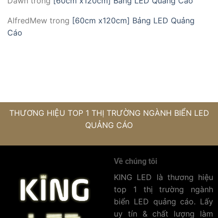
Dawn
trong
[60cm x120cm] Bảng LED Quảng Cáo
AlfredMew
trong
[60cm x120cm] Bảng LED Quảng
Cáo
THƯƠNG HIỆU TOP 1 THỊ TRƯỜNG NGÀNH BIỂN LED
QUẢNG CÁO
Về chúng tôi
KING LED là thương hiệu
top 1 thị trường ngành
biển LED quảng cáo. Lấy
uy tín & chất lượng làm