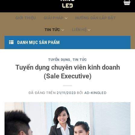
dung
GIỚI THIỆU
GIẢI PHÁP
HƯỚNG DẪN LẮP ĐẶT
TIN TỨC
LIÊN HỆ
DANH MỤC SẢN PHẨM
TUYỂN DỤNG
,
TIN TỨC
Tuyển dụng chuyên viên kinh doanh
(Sale Executive)
ĐÃ ĐĂNG TRÊN
21/11/2023
BỞI
AD-KINGLED