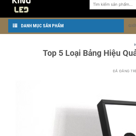
Tìm
dung
kiếm:
DANH MỤC SẢN PHẨM
GIỚ
Top 5 Loại Bảng Hiệu Qu
ĐÃ ĐĂNG T