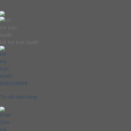
Hỗ trợ trực tuyến
0363119968
Tư vấn bán hàng