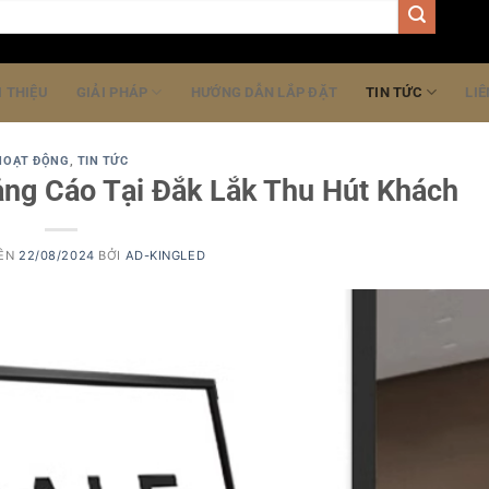
I THIỆU
GIẢI PHÁP
HƯỚNG DẪN LẮP ĐẶT
TIN TỨC
LIÊ
HOẠT ĐỘNG
,
TIN TỨC
ảng Cáo Tại Đắk Lắk Thu Hút Khách
RÊN
22/08/2024
BỞI
AD-KINGLED