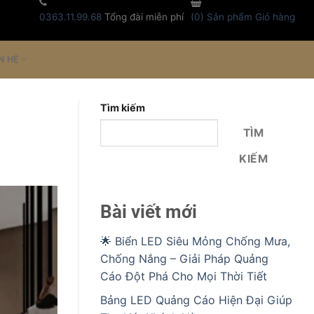
0363.11.99.68
Tổng đài miễn phí
(
0
) Sản phẩm
Giỏ hàng
N HỆ
Tìm kiếm
TÌM
KIẾM
Bài viết mới
🌟 Biển LED Siêu Mỏng Chống Mưa,
Chống Nắng – Giải Pháp Quảng
Cáo Đột Phá Cho Mọi Thời Tiết
Bảng LED Quảng Cáo Hiện Đại Giúp