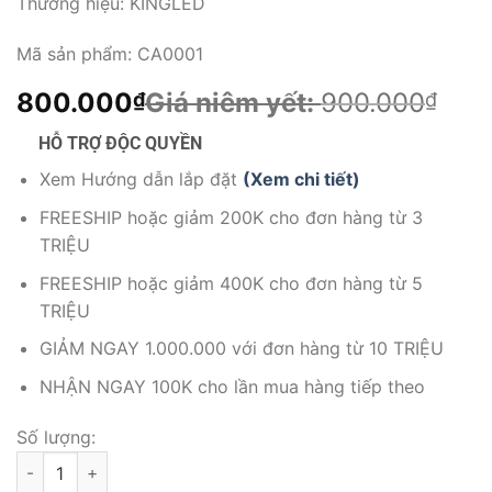
Thương hiệu:
KINGLED
Mã sản phẩm:
CA0001
800.000
Giá niêm yết:
900.000
₫
₫
HỖ TRỢ ĐỘC QUYỀN
Xem Hướng dẫn lắp đặt
(Xem chi tiết)
FREESHIP hoặc giảm 200K cho đơn hàng từ 3
TRIỆU
FREESHIP hoặc giảm 400K cho đơn hàng từ 5
TRIỆU
GIẢM NGAY 1.000.000 với đơn hàng từ 10 TRIỆU
NHẬN NGAY 100K cho lần mua hàng tiếp theo
Số lượng:
Chân chữ A Dùng cho Bảng Led Khổ 60x90cm, 60x120cm , 8