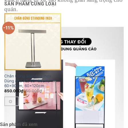
SẢN PHẨM CÙNG LOẠI
quán.
-11%
Chân Đứng Standing Inox
Dùng cho A2, 60x80cm,
60x90cm, 60x120cm
850.000
₫
950.000
₫
Sản phẩm đã xem