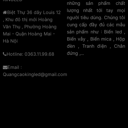
những sản phẩm chất
lượng nhất tới tay mọi
Biệt Thự 36 dãy Louis 12
người tiêu dùng. Chúng tôi
, Khu đô thị mới Hoàng
cung cấp đầy đủ các mẫu
Văn Thụ , Phường Hoàng
sản phẩm như : Biển led ,
Mai - Quận Hoàng Mai -
Biển vẫy , Biển mica , Hộp
Hà Nội
đèn , Tranh điện , Chân
Thiết kế siêu mỏng:
Khung viền bằng hợp kim
đứng ,...
Hotline: 0363.11.99.68
nhôm
Email :
Bộ Sản Phẩm Gồm:
Quangcaokingled@gmail.com
– Bảng Hộp Đèn Led
– Dây nguồn + Điều chỉnh ánh sáng
– Có thể để làm biển vẫy, treo tường, biển hiệu