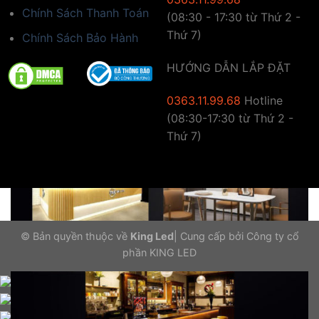
Chính Sách Thanh Toán
(08:30 - 17:30 từ Thứ 2 -
Phù hợp với nhiều vị trí trong không gian quán
Thứ 7)
Chính Sách Bảo Hành
HƯỚNG DẪN LẮP ĐẶT
0363.11.99.68
Hotline
(08:30-17:30 từ Thứ 2 -
Thứ 7)
© Bản quyền thuộc về
King Led
|
Cung cấp bởi
Công ty cổ
phần KING LED
Gọi điện
Nhắn tin
Ưu đãi