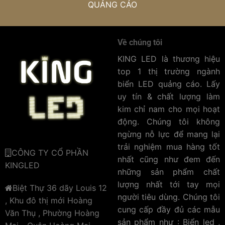
cao như trung tâm thương mại, ngã tư đường phố, nơi biển
QUẢNG CÁO
quảng cáo có thể thu hút sự chú ý từ nhiều phía.
Tiết Kiệm Chi Phí
Về chúng tôi
KING LED là thương hiệu
So với việc lắp đặt hai biển quảng cáo riêng biệt, biển
top 1 thị trường ngành
vẫy 2 mặt treo tường giúp doanh nghiệp tiết kiệm chi
biển LED quảng cáo. Lấy
phí lắp đặt và bảo trì. Với chỉ một khung treo duy nhất,
uy tín & chất lượng làm
bạn có thể hiển thị quảng cáo ở cả hai mặt, giảm bớt
kim chỉ nam cho mọi hoạt
chi phí vật liệu và công lắp đặt. Hơn nữa, việc sử dụng
động. Chúng tôi không
công nghệ LED hiện đại giúp tiết kiệm điện năng, giảm
ngừng nỗ lực để mang lại
thiểu chi phí vận hành hàng tháng.
trải nghiệm mua hàng tốt
CÔNG TY CỔ PHẦN
nhất cũng như đem đến
Độ Bền Cao
KINGLED
những sản phẩm chất
Biển vẫy LED được thiết kế để chịu được các điều kiện
lượng nhất tới tay mọi
Biệt Thự 36 dãy Louis 12
thời tiết khắc nghiệt như mưa, gió, nắng gắt. Với chất
người tiêu dùng. Chúng tôi
, Khu đô thị mới Hoàng
liệu chắc chắn như nhôm, thép không gỉ và kính cường
cung cấp đầy đủ các mẫu
Văn Thụ , Phường Hoàng
lực, cùng với công nghệ LED hiện đại, biển vẫy 2 mặt
sản phẩm như : Biển led ,