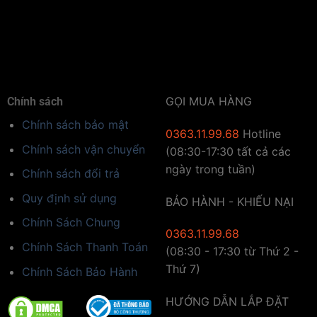
trong tâm trí khách hàng. Điều này đặc biệt quan trọng
trong các khu vực đô thị đông đúc, nơi sự cạnh tranh
về sự chú ý của khách hàng rất cao.
Gia Tăng Doanh Số Bán Hàng
Việc sử dụng biển quảng cáo LED hiệu quả giúp gia
GỌI MUA HÀNG
Chính sách
tăng sự chú ý của khách hàng, từ đó thúc đẩy doanh
Chính sách bảo mật
0363.11.99.68
Hotline
số bán hàng. Những thông điệp quảng cáo hấp dẫn và
Chính sách vận chuyển
(08:30-17:30 tất cả các
bắt mắt sẽ khuyến khích khách hàng tìm hiểu và mua
ngày trong tuần)
sắm sản phẩm, dịch vụ của bạn. Đây là cách thức
Chính sách đổi trả
quảng bá hiệu quả mà nhiều doanh nghiệp đã và đang
Quy định sử dụng
BẢO HÀNH - KHIẾU NẠI
áp dụng thành công.
Chính Sách Chung
0363.11.99.68
Chính Sách Thanh Toán
(08:30 - 17:30 từ Thứ 2 -
Thứ 7)
Chính Sách Bảo Hành
HƯỚNG DẪN LẮP ĐẶT