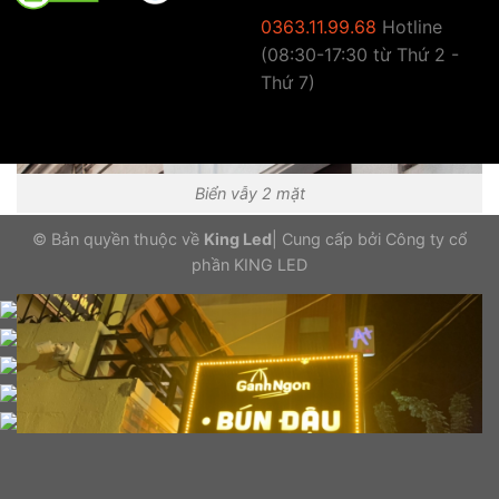
0363.11.99.68
Hotline
(08:30-17:30 từ Thứ 2 -
Thứ 7)
Biển vẫy 2 mặt
© Bản quyền thuộc về
King Led
|
Cung cấp bởi
Công ty cổ
phần KING LED
Gọi điện
Nhắn tin
Ưu đãi
Sản phẩm
Cửa hàng