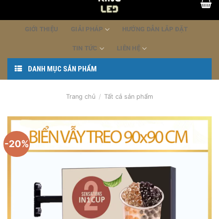
dung
GIỚI THIỆU
GIẢI PHÁP
HƯỚNG DẪN LẮP ĐẶT
TIN TỨC
LIÊN HỆ
DANH MỤC SẢN PHẨM
Trang chủ
/
Tất cả sản phẩm
-20%