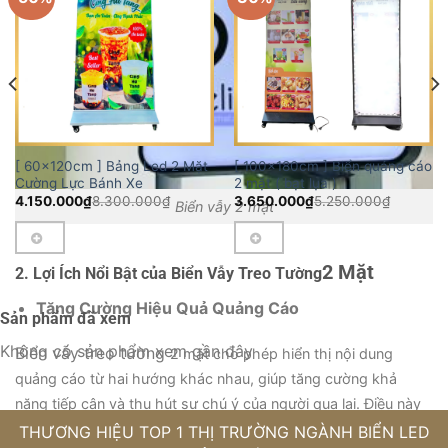
[ 60x120cm ] Bảng Led 2 Mặt
[ 100x180cm ] Biển quảng cáo
Cường Lực Bánh Xe
2 mặt ( bạt lụa )
4.150.000
₫
8.300.000
₫
3.650.000
₫
5.250.000
₫
Biển vẫy 2 mặt
2 Mặt
2. Lợi Ích Nổi Bật của Biển Vẫy Treo Tường
Tăng Cường Hiệu Quả Quảng Cáo
Sản phẩm đã xem
Không có sản phẩm xem gần đây
Biển vẫy treo tường
2 mặt
cho phép hiển thị nội dung
quảng cáo từ hai hướng khác nhau, giúp tăng cường khả
năng tiếp cận và thu hút sự chú ý của người qua lại. Điều này
đặc biệt quan trọng tại các khu vực có lưu lượng người qua lại
THƯƠNG HIỆU TOP 1 THỊ TRƯỜNG NGÀNH BIỂN LED