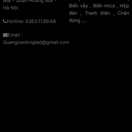
Mai - Quận Hoàng Mai -
treo tường có thể hoạt động bền bỉ trong nhiều năm,
Biển vẫy , Biển mica , Hộp
Hà Nội
đảm bảo hiển thị rõ ràng và tiết kiệm năng lượng.
đèn , Tranh điện , Chân
đứng ,...
Hotline: 0363.11.99.68
Dễ Dàng Tùy Chỉnh Nội Dung
Email :
Biển vẫy treo tường
2 mặt
cho phép doanh nghiệp dễ dàng
Quangcaokingled@gmail.com
thay đổi nội dung quảng cáo theo thời gian thực. Điều này rất
hữu ích khi doanh nghiệp cần cập nhật thông tin mới, chạy
các chương trình khuyến mãi hoặc giới thiệu sản phẩm mới.
Khả năng linh hoạt này giúp doanh nghiệp nhanh chóng thích
nghi và tận dụng các cơ hội thị trường.
Tăng Độ Nhận Diện Thương Hiệu
Biển vẫy 2 mặt treo tường giúp tăng cường độ nhận
diện thương hiệu, tạo ấn tượng mạnh mẽ với khách
hàng. Với khả năng hiển thị thông tin từ nhiều hướng,
thương hiệu của bạn sẽ dễ dàng ghi nhớ và tạo dấu ấn