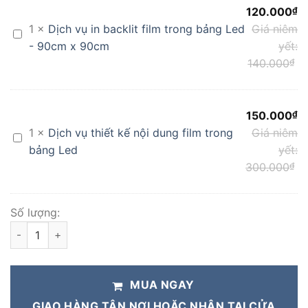
120.000
₫
1
×
Dịch vụ in backlit film trong bảng Led
Giá niêm
Dịch
- 90cm x 90cm
yết:
vụ
140.000
₫
in
backlit
film
trong
150.000
₫
bảng
1
×
Dịch vụ thiết kế nội dung film trong
Giá niêm
Dịch
Led
bảng Led
yết:
vụ
-
300.000
₫
thiết
90cm
kế
x
nội
90cm
Số lượng:
dung
[ 90x90cm ] Biển vẫy treo tường King led quảng cáo 2 mặt số
film
trong
bảng
Led
MUA NGAY
GIAO HÀNG TẬN NƠI HOẶC NHẬN TẠI CỬA