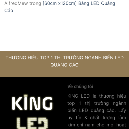
AlfredMew
trong
[60cm x120cm] Bảng LED Quảng
Cáo
THƯƠNG HIỆU TOP 1 THỊ TRƯỜNG NGÀNH BIỂN LED
QUẢNG CÁO
Về chúng tôi
KING LED là thương hiệu
top 1 thị trường ngành
biển LED quảng cáo. Lấy
uy tín & chất lượng làm
kim chỉ nam cho mọi hoạt