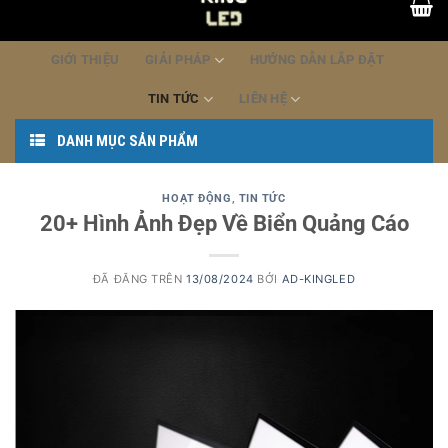
dung
GIỚI THIỆU
GIẢI PHÁP
HƯỚNG DẪN LẮP ĐẶT
TIN TỨC
LIÊN HỆ
DANH MỤC SẢN PHẨM
HOẠT ĐỘNG
,
TIN TỨC
20+ Hình Ảnh Đẹp Về Biển Quảng Cáo
ĐÃ ĐĂNG TRÊN
13/08/2024
BỞI
AD-KINGLED