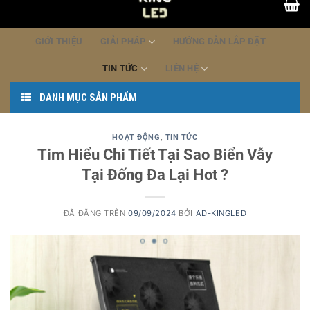
dung
GIỚI THIỆU
GIẢI PHÁP
HƯỚNG DẪN LẮP ĐẶT
TIN TỨC
LIÊN HỆ
DANH MỤC SẢN PHẨM
HOẠT ĐỘNG
,
TIN TỨC
Tim Hiểu Chi Tiết Tại Sao Biển Vẫy
Tại Đống Đa Lại Hot ?
ĐÃ ĐĂNG TRÊN
09/09/2024
BỞI
AD-KINGLED