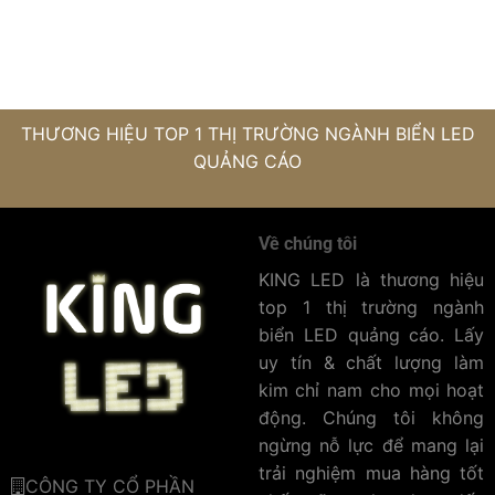
THƯƠNG HIỆU TOP 1 THỊ TRƯỜNG NGÀNH BIỂN LED
QUẢNG CÁO
Về chúng tôi
KING LED là thương hiệu
top 1 thị trường ngành
biển LED quảng cáo. Lấy
uy tín & chất lượng làm
kim chỉ nam cho mọi hoạt
động. Chúng tôi không
ngừng nỗ lực để mang lại
trải nghiệm mua hàng tốt
CÔNG TY CỔ PHẦN