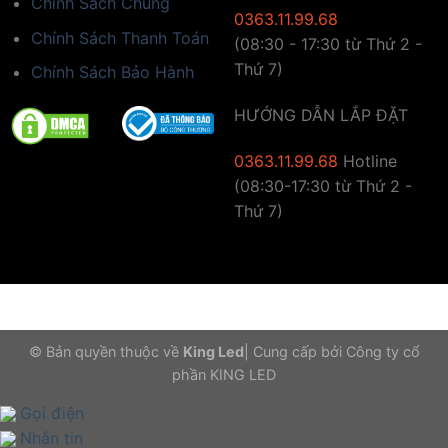
Chính Sách Chung
0363.11.99.68
Chính Sách Thanh Toán
(08:30 - 17:30 từ Thứ 2 -
Thứ 7)
Chính Sách Bảo Hành
HƯỚNG DẪN LẮP ĐẶT
0363.11.99.68
Hotline
(08:30-17:30 từ Thứ 2 -
Thứ 7)
© Bản quyền thuộc về
King Led
|
Cung cấp bởi
Công ty cổ
phần KING LED
Gọi điện
Nhắn tin