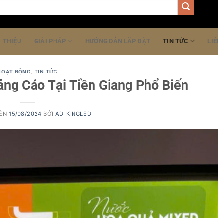
I THIỆU
GIẢI PHÁP
HƯỚNG DẪN LẮP ĐẶT
TIN TỨC
LIÊ
HOẠT ĐỘNG
,
TIN TỨC
ảng Cáo Tại Tiền Giang Phổ Biến
RÊN
15/08/2024
BỞI
AD-KINGLED