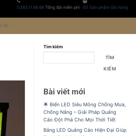
0363.11.99.68
Tổng đài miễn phí
(
0
) Sản phẩm
Giỏ hàng
N HỆ
Tìm kiếm
TÌM
KIẾM
Bài viết mới
🌟 Biển LED Siêu Mỏng Chống Mưa,
Chống Nắng – Giải Pháp Quảng
Cáo Đột Phá Cho Mọi Thời Tiết
Bảng LED Quảng Cáo Hiện Đại Giúp