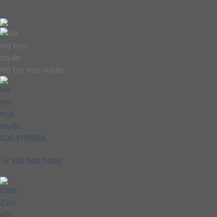
Hỗ trợ trực tuyến
0363119968
Tư vấn bán hàng