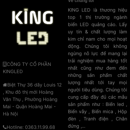
Về chúng tôi
KING LED là thương hiệu
top 1 thị trường ngành
biển LED quảng cáo. Lấy
uy tín & chất lượng làm
kim chỉ nam cho mọi hoạt
động. Chúng tôi không
ngừng nỗ lực để mang lại
trải nghiệm mua hàng tốt
CÔNG TY CỔ PHẦN
nhất cũng như đem đến
KINGLED
những sản phẩm chất
lượng nhất tới tay mọi
Biệt Thự 36 dãy Louis 12
người tiêu dùng. Chúng tôi
, Khu đô thị mới Hoàng
cung cấp đầy đủ các mẫu
Văn Thụ , Phường Hoàng
sản phẩm như : Biển led ,
Mai - Quận Hoàng Mai -
Biển vẫy , Biển mica , Hộp
Hà Nội
đèn , Tranh điện , Chân
đứng ,...
Hotline: 0363.11.99.68