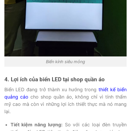
Biển kính siêu mỏng
4. Lợi ích của biển LED tại shop quần áo
Biển LED đang trở thành xu hướng trong
thiết kế biển
quảng cáo
cho shop quần áo, không chỉ vì tính thẩm
mỹ cao mà còn vì những lợi ích thiết thực mà nó mang
lại.
Tiết kiệm năng lượng:
So với các loại đèn truyền