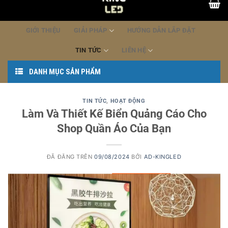
dung
GIỚI THIỆU
GIẢI PHÁP
HƯỚNG DẪN LẮP ĐẶT
TIN TỨC
LIÊN HỆ
DANH MỤC SẢN PHẨM
TIN TỨC
,
HOẠT ĐỘNG
Làm Và Thiết Kế Biển Quảng Cáo Cho
Shop Quần Áo Của Bạn
ĐÃ ĐĂNG TRÊN
09/08/2024
BỞI
AD-KINGLED