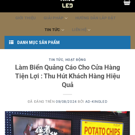
dung
GIỚI THIỆU
GIẢI PHÁP
HƯỚNG DẪN LẮP ĐẶT
TIN TỨC
LIÊN HỆ
DANH MỤC SẢN PHẨM
TIN TỨC
,
HOẠT ĐỘNG
Làm Biển Quảng Cáo Cho Cửa Hàng
Tiện Lợi : Thu Hút Khách Hàng Hiệu
Quả
ĐÃ ĐĂNG TRÊN
09/08/2024
BỞI
AD-KINGLED