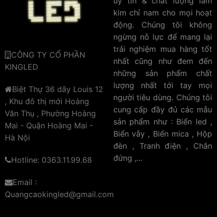
uy tín & chất lượng làm
kim chỉ nam cho mọi hoạt
động. Chúng tôi không
ngừng nỗ lực để mang lại
trải nghiệm mua hàng tốt
CÔNG TY CỔ PHẦN
nhất cũng như đem đến
KINGLED
những sản phẩm chất
lượng nhất tới tay mọi
Biệt Thự 36 dãy Louis 12
người tiêu dùng. Chúng tôi
, Khu đô thị mới Hoàng
cung cấp đầy đủ các mẫu
Văn Thụ , Phường Hoàng
sản phẩm như : Biển led ,
Mai - Quận Hoàng Mai -
Biển vẫy , Biển mica , Hộp
Hà Nội
đèn , Tranh điện , Chân
đứng ,...
Hotline: 0363.11.99.68
Email :
Quangcaokingled@gmail.com