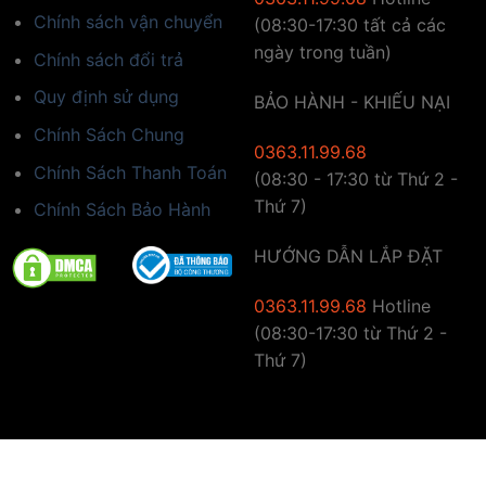
Chính sách vận chuyển
(08:30-17:30 tất cả các
ngày trong tuần)
Chính sách đổi trả
Quy định sử dụng
BẢO HÀNH - KHIẾU NẠI
Chính Sách Chung
0363.11.99.68
Chính Sách Thanh Toán
(08:30 - 17:30 từ Thứ 2 -
Thứ 7)
Chính Sách Bảo Hành
HƯỚNG DẪN LẮP ĐẶT
0363.11.99.68
Hotline
(08:30-17:30 từ Thứ 2 -
Thứ 7)