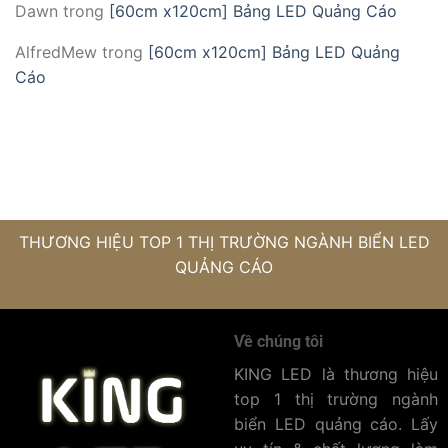
Dawn
trong
[60cm x120cm] Bảng LED Quảng Cáo
AlfredMew
trong
[60cm x120cm] Bảng LED Quảng
Cáo
THƯƠNG HIỆU TOP 1 THỊ TRƯỜNG NGÀNH BIỂN LED
QUẢNG CÁO
Về chúng tôi
KING LED là thương hiệu
top 1 thị trường ngành
biển LED quảng cáo. Lấy