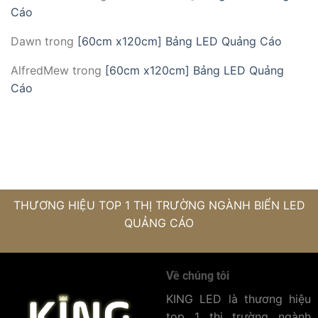
Cáo
Dawn
trong
[60cm x120cm] Bảng LED Quảng Cáo
AlfredMew
trong
[60cm x120cm] Bảng LED Quảng
Cáo
THƯƠNG HIỆU TOP 1 THỊ TRƯỜNG NGÀNH BIỂN LED
QUẢNG CÁO
Về chúng tôi
KING LED là thương hiệu
top 1 thị trường ngành