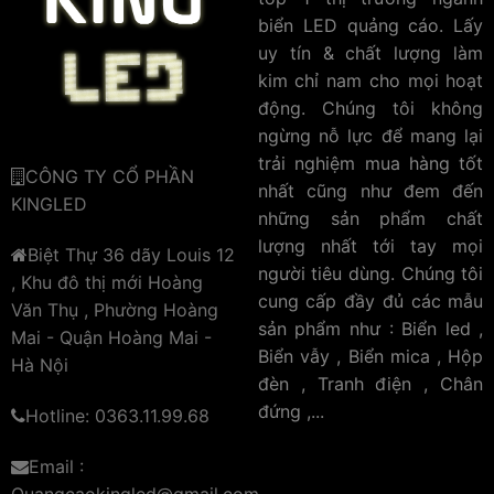
biển LED quảng cáo. Lấy
uy tín & chất lượng làm
kim chỉ nam cho mọi hoạt
động. Chúng tôi không
ngừng nỗ lực để mang lại
trải nghiệm mua hàng tốt
CÔNG TY CỔ PHẦN
nhất cũng như đem đến
KINGLED
những sản phẩm chất
lượng nhất tới tay mọi
Biệt Thự 36 dãy Louis 12
người tiêu dùng. Chúng tôi
, Khu đô thị mới Hoàng
cung cấp đầy đủ các mẫu
Văn Thụ , Phường Hoàng
sản phẩm như : Biển led ,
Mai - Quận Hoàng Mai -
Biển vẫy , Biển mica , Hộp
Hà Nội
đèn , Tranh điện , Chân
đứng ,...
Hotline: 0363.11.99.68
Email :
Quangcaokingled@gmail.com