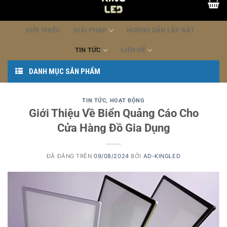
dung
GIỚI THIỆU
GIẢI PHÁP
HƯỚNG DẪN LẮP ĐẶT
TIN TỨC
LIÊN HỆ
DANH MỤC SẢN PHẨM
TIN TỨC
,
HOẠT ĐỘNG
Giới Thiệu Về Biển Quảng Cáo Cho
Cửa Hàng Đồ Gia Dụng
ĐÃ ĐĂNG TRÊN
09/08/2024
BỞI
AD-KINGLED