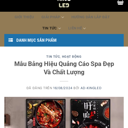
dung
GIỚI THIỆU
GIẢI PHÁP
HƯỚNG DẪN LẮP ĐẶT
TIN TỨC
LIÊN HỆ
DANH MỤC SẢN PHẨM
TIN TỨC
,
HOẠT ĐỘNG
Mẫu Bảng Hiệu Quảng Cáo Spa Đẹp
Và Chất Lượng
ĐÃ ĐĂNG TRÊN
16/08/2024
BỞI
AD-KINGLED