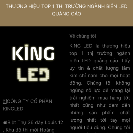
THƯƠNG HIỆU TOP 1 THỊ TRƯỜNG NGÀNH BIỂN LED
QUẢNG CÁO
Về chúng tôi
KING LED là thương hiệu
top 1 thị trường ngành
biển LED quảng cáo. Lấy
uy tín & chất lượng làm
kim chỉ nam cho mọi hoạt
động. Chúng tôi không
ngừng nỗ lực để mang lại
trải nghiệm mua hàng tốt
CÔNG TY CỔ PHẦN
nhất cũng như đem đến
KINGLED
những sản phẩm chất
lượng nhất tới tay mọi
Biệt Thự 36 dãy Louis 12
người tiêu dùng. Chúng tôi
, Khu đô thị mới Hoàng