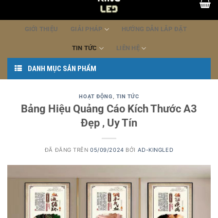
dung
GIỚI THIỆU
GIẢI PHÁP
HƯỚNG DẪN LẮP ĐẶT
TIN TỨC
LIÊN HỆ
DANH MỤC SẢN PHẨM
HOẠT ĐỘNG
,
TIN TỨC
Bảng Hiệu Quảng Cáo Kích Thước A3
Đẹp , Uy Tín
ĐÃ ĐĂNG TRÊN
05/09/2024
BỞI
AD-KINGLED