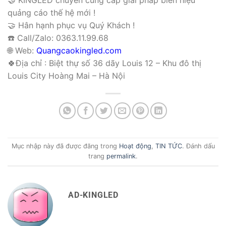
quảng cáo thế hệ mới !
🤝 Hân hạnh phục vụ Quý Khách !
☎️ Call/Zalo: 0363.11.99.68
🌐 Web:
Quangcaokingled.com
🍀Địa chỉ : Biệt thự số 36 dãy Louis 12 – Khu đô thị
Louis City Hoàng Mai – Hà Nội
Mục nhập này đã được đăng trong
Hoạt động
,
TIN TỨC
. Đánh dấu
trang
permalink
.
AD-KINGLED