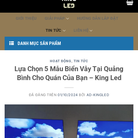
dung
GIỚI THIỆU
GIẢI PHÁP
HƯỚNG DẪN LẮP ĐẶT
TIN TỨC
LIÊN HỆ
DANH MỤC SẢN PHẨM
HOẠT ĐỘNG
,
TIN TỨC
Lựa Chọn 5 Mẫu Biển Vẫy Tại Quảng
Bình Cho Quán Của Bạn – King Led
ĐÃ ĐĂNG TRÊN
01/10/2024
BỞI
AD-KINGLED