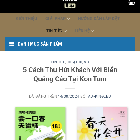
dung
GIỚI THIỆU
GIẢI PHÁP
HƯỚNG DẪN LẮP ĐẶT
TIN TỨC
LIÊN HỆ
DANH MỤC SẢN PHẨM
TIN TỨC
,
HOẠT ĐỘNG
5 Cách Thu Hút Khách Với Biển
Quảng Cáo Tại Kon Tum
ĐÃ ĐĂNG TRÊN
14/08/2024
BỞI
AD-KINGLED