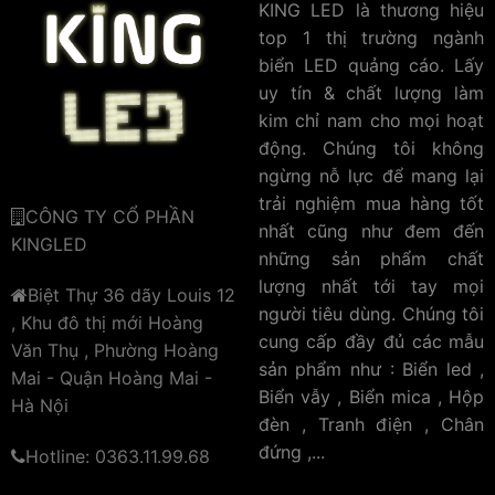
KING LED là thương hiệu
top 1 thị trường ngành
biển LED quảng cáo. Lấy
uy tín & chất lượng làm
kim chỉ nam cho mọi hoạt
động. Chúng tôi không
ngừng nỗ lực để mang lại
trải nghiệm mua hàng tốt
CÔNG TY CỔ PHẦN
nhất cũng như đem đến
KINGLED
những sản phẩm chất
lượng nhất tới tay mọi
Biệt Thự 36 dãy Louis 12
người tiêu dùng. Chúng tôi
, Khu đô thị mới Hoàng
cung cấp đầy đủ các mẫu
Văn Thụ , Phường Hoàng
sản phẩm như : Biển led ,
Mai - Quận Hoàng Mai -
Biển vẫy , Biển mica , Hộp
Hà Nội
đèn , Tranh điện , Chân
đứng ,...
Hotline: 0363.11.99.68