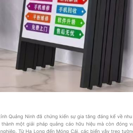
, tỉnh Quảng Ninh đã chứng kiến sự gia tăng đáng kể về nh
 thành một giải pháp quảng cáo hữu hiệu mà còn đóng va
nghiệp. Từ Hạ Long đến Móng Cái, các biển vẫy treo tườn