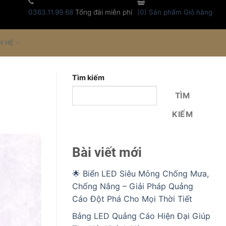
0363.11.99.68
Tổng đài miễn phí
(
0
) Sản phẩm
Giỏ hàng
N HỆ
Tìm kiếm
TÌM
KIẾM
Bài viết mới
🌟 Biển LED Siêu Mỏng Chống Mưa,
Chống Nắng – Giải Pháp Quảng
Cáo Đột Phá Cho Mọi Thời Tiết
Bảng LED Quảng Cáo Hiện Đại Giúp