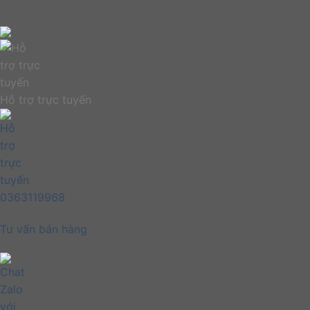
Hỗ trợ trực tuyến
0363119968
Tư vấn bán hàng