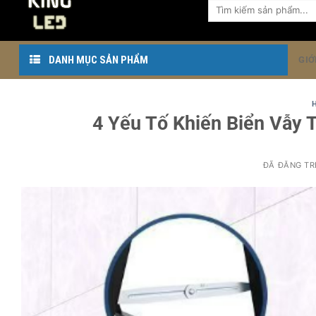
Tìm
dung
kiếm:
DANH MỤC SẢN PHẨM
GIỚ
4 Yếu Tố Khiến Biển Vẫy 
ĐÃ ĐĂNG T