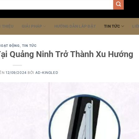
I THIỆU
GIẢI PHÁP
HƯỚNG DẪN LẮP ĐẶT
TIN TỨC
LIÊ
HOẠT ĐỘNG
,
TIN TỨC
Tại Quảng Ninh Trở Thành Xu Hướng
RÊN
12/09/2024
BỞI
AD-KINGLED