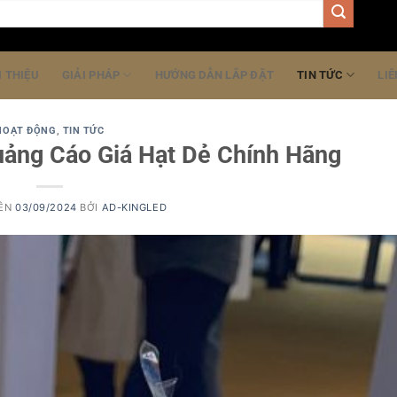
I THIỆU
GIẢI PHÁP
HƯỚNG DẪN LẮP ĐẶT
TIN TỨC
LIÊ
HOẠT ĐỘNG
,
TIN TỨC
ảng Cáo Giá Hạt Dẻ Chính Hãng
RÊN
03/09/2024
BỞI
AD-KINGLED