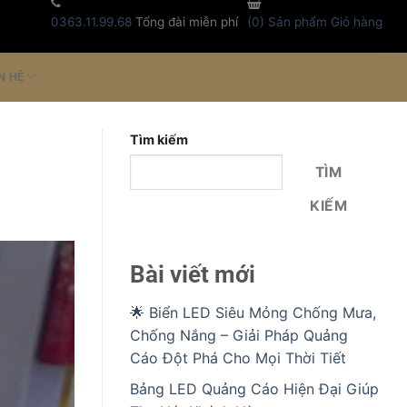
0363.11.99.68
Tổng đài miễn phí
(
0
) Sản phẩm
Giỏ hàng
N HỆ
Tìm kiếm
TÌM
KIẾM
Bài viết mới
🌟 Biển LED Siêu Mỏng Chống Mưa,
Chống Nắng – Giải Pháp Quảng
Cáo Đột Phá Cho Mọi Thời Tiết
Bảng LED Quảng Cáo Hiện Đại Giúp