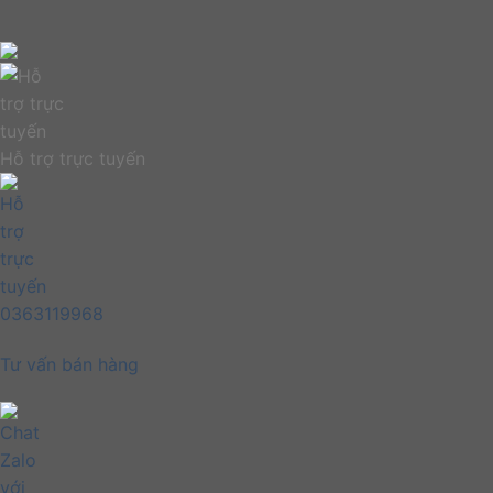
Hỗ trợ trực tuyến
0363119968
Tư vấn bán hàng