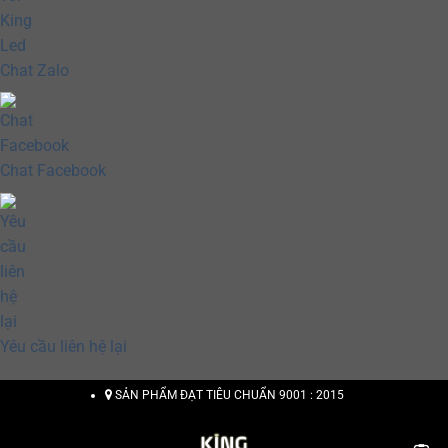
Chat Zalo
Chat Facebook
Yêu cầu liên hệ lại
Chuyển
SẢN PHẨM ĐẠT TIÊU CHUẨN 9001 : 2015
đến
nội