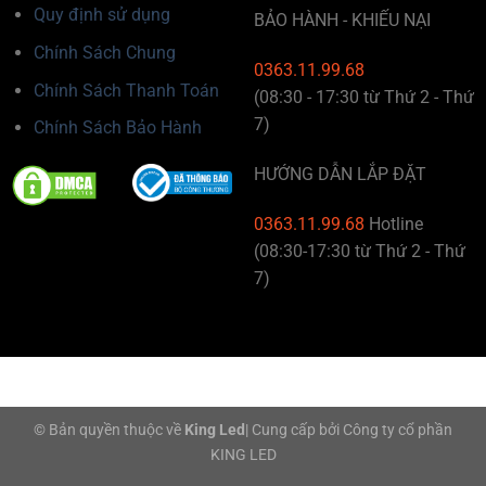
Quy định sử dụng
BẢO HÀNH - KHIẾU NẠI
Chính Sách Chung
0363.11.99.68
Chính Sách Thanh Toán
(08:30 - 17:30 từ Thứ 2 - Thứ
7)
Chính Sách Bảo Hành
HƯỚNG DẪN LẮP ĐẶT
0363.11.99.68
Hotline
(08:30-17:30 từ Thứ 2 - Thứ
7)
© Bản quyền thuộc về
King Led
|
Cung cấp bởi
Công ty cổ phần
KING LED