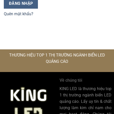
ĐĂNG NHẬP
Quên mật khẩu?
THƯƠNG HIỆU TOP 1 THỊ TRƯỜNG NGÀNH BIỂN LED
QUẢNG CÁO
Về chúng tôi
KING LED là thương hiệu top
1 thị trường ngành biển LED
quảng cáo. Lấy uy tín & chất
lượng làm kim chỉ nam cho