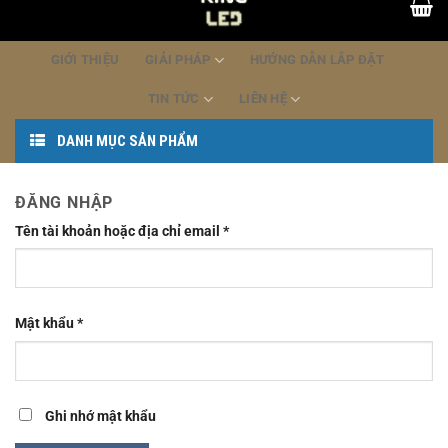
dung
GIỚI THIỆU
GIẢI PHÁP
HƯỚNG DẪN LẮP ĐẶT
TIN TỨC
LIÊN HỆ
DANH MỤC SẢN PHẨM
ĐĂNG NHẬP
Tên tài khoản hoặc địa chỉ email
*
Mật khẩu
*
Ghi nhớ mật khẩu