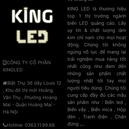
KING LED là thương hiệu
top 1 thị trường ngành
biển LED quảng cáo. Lấy
uy tín & chất lượng làm
kim chỉ nam cho mọi hoạt
động. Chúng tôi không
ngừng nỗ lực để mang lại
trải nghiệm mua hàng tốt
CÔNG TY CỔ PHẦN
nhất cũng như đem đến
KINGLED
những sản phẩm chất
lượng nhất tới tay mọi
Biệt Thự 36 dãy Louis 12
người tiêu dùng. Chúng tôi
, Khu đô thị mới Hoàng
cung cấp đầy đủ các mẫu
Văn Thụ , Phường Hoàng
sản phẩm như : Biển led ,
Mai - Quận Hoàng Mai -
Biển vẫy , Biển mica , Hộp
Hà Nội
đèn , Tranh điện , Chân
đứng ,...
Hotline: 0363.11.99.68